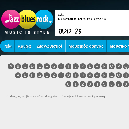
Νέα
Άρθρα
Διαγωνισμοί
Μουσικός οδηγός
Μουσικό τ
A
B
C
D
E
F
G
H
I
J
K
L
M
N
O
P
Q
Α
Β
Γ
Δ
Ε
Ζ
Η
Θ
Ι
Κ
Λ
Μ
Ν
Ξ
Ο
Π
0
1
2
3
4
5
6
7
8
Καλλιτέχνες και βιογραφικά καλλιτεχνών από την jazz blues και rock μουσική.