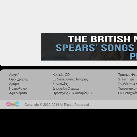
Αρχική
Κριτικές CD
Πράσινα Φεσ
Όροι χρήσης
Ενδιαφέρουσες Ιστορίες
Green Tips
Άρθρα
Συναυλίες
Taξιδέψτε &
Ημερολόγιο
Δημοφιλή Θέματα
Προσωπικά 
Αφιερώματα
Προσεχείς κυκλοφορίες CD
Συμμετοχικότ
Copyright © 2012-2014 All Rights Reserved