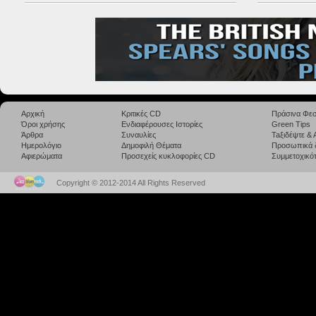
Αρχική
Κριτικές CD
Πράσινα Φεσ
Όροι χρήσης
Ενδιαφέρουσες Ιστορίες
Green Tips
Άρθρα
Συναυλίες
Taξιδέψτε &
Ημερολόγιο
Δημοφιλή Θέματα
Προσωπικά 
Αφιερώματα
Προσεχείς κυκλοφορίες CD
Συμμετοχικότ
Copyright © 2012-2014 All Rights Reserved