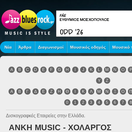
Νέα
Άρθρα
Διαγωνισμοί
Μουσικός οδηγός
Μουσικό τ
A
B
C
D
E
F
G
H
I
J
K
L
M
N
O
Y
Z
Α
Β
Γ
Δ
Ε
Ζ
Η
Θ
Ι
Κ
Λ
Μ
Ν
Ξ
Ο
0
1
2
3
4
5
6
7
Δισκογραφκές Εταιρείες στην Ελλάδα.
ANKH MUSIC - XΟΛΑΡΓΟΣ