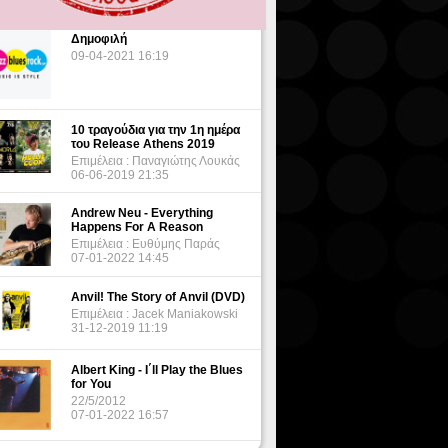
Δημοφιλή
09-04-2021 16:19
10 τραγούδια για την 1η ημέρα
του Release Athens 2019
Επιμέλεια : Παναγιώτης Λουκάς
06-06-2019 21:35
Andrew Neu - Everything
Happens For A Reason
Επιμέλεια : Ευθύμης Παράς
07-01-2022 14:45
Anvil! The Story of Anvil (DVD)
Επιμέλεια : Jacek Maniakowski
31-12-2019 11:19
Albert King - I΄ll Play the Blues
for You
22/5/2012
07-01-2022 16:57