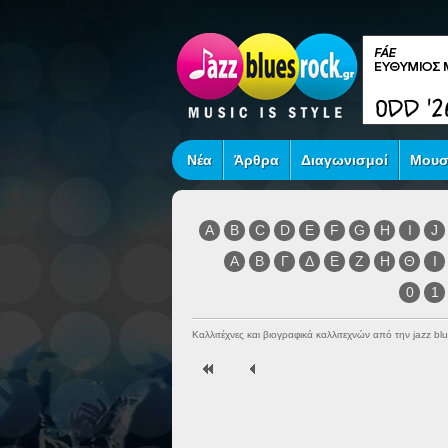
Νέα
Άρθρα
Διαγωνισμοί
Μουσ
A
B
C
D
E
F
G
H
I
J
Α
Β
Γ
Δ
Ε
Ζ
Η
Θ
Ι
0
1
Καλλιτέχνες και βιογραφικά καλλιτεχνών από την jazz blu