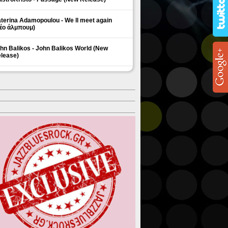
terina Adamopoulou - We ll meet again
έο άλμπουμ)
hn Balikos - John Balikos World (New
lease)
ΗΜΟΦΙΛΗ ΘΕΜΑΤΑ