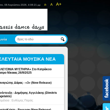
A+
A
A-
το, 08 Αυγούστου 2026, 4:08:21 μμ
ωνία
ΕΛΕΥΤΑΙΑ ΜΟΥΣΙΚΑ ΝΕΑ
ΛΕΥΣΙΝΙΑ ΜΥΣΤΗΡΙΑ» Στο Κατράκειο
ατρο Νίκαιας 26/9/2025
ναγιώτης Δάρας - «3» (New Release)
νέντευξη - Δημήτρης Αγγελάκης (Dimitris
gelakis)
ιμέλεια : Ευθύμης Παράς
stroKristo - Passage (New Release)