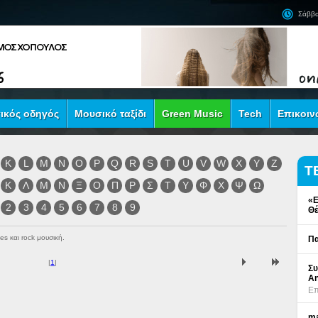
Σάββα
ικός οδηγός
Μουσικό ταξίδι
Green Music
Tech
Επικοιν
K
L
M
N
O
P
Q
R
S
T
U
V
W
X
Y
Z
Τ
Κ
Λ
Μ
Ν
Ξ
Ο
Π
Ρ
Σ
Τ
Υ
Φ
Χ
Ψ
Ω
«Ε
2
3
4
5
6
7
8
9
Θέ
es και rock μουσική.
Πα
|
1
|
Συ
An
Επ
ma