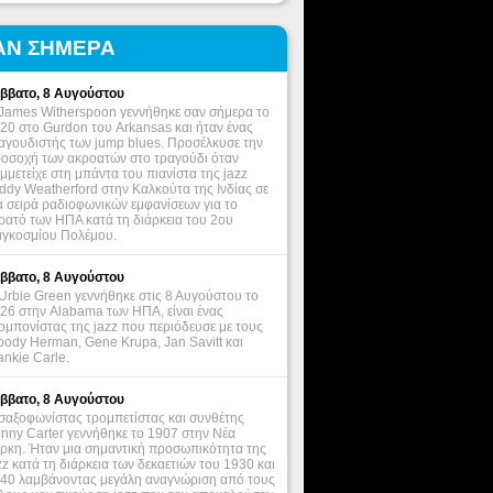
ΑΝ ΣΗΜΕΡΑ
ββατο, 8 Αυγούστου
James Witherspoon γεννήθηκε σαν σήμερα το
20 στο Gurdon του Arkansas και ήταν ένας
αγουδιστής των jump blues. Προσέλκυσε την
οσοχή των ακροατών στο τραγούδι όταν
μμετείχε στη μπάντα του πιανίστα της jazz
ddy Weatherford στην Καλκούτα της Ινδίας σε
α σειρά ραδιοφωνικών εμφανίσεων για το
ρατό των ΗΠΑ κατά τη διάρκεια του 2ου
γκοσμίου Πολέμου.
ββατο, 8 Αυγούστου
Urbie Green γεννήθηκε στις 8 Αυγούστου το
26 στην Alabama των ΗΠΑ, είναι ένας
ομπονίστας της jazz που περιόδευσε με τους
ody Herman, Gene Krupa, Jan Savitt και
ankie Carle.
ββατο, 8 Αυγούστου
σαξοφωνίστας τρομπετίστας και συνθέτης
nny Carter γεννήθηκε το 1907 στην Νέα
ρκη. Ήταν μια σημαντική προσωπικότητα της
zz κατά τη διάρκεια των δεκαετιών του 1930 και
40 λαμβάνοντας μεγάλη αναγνώριση από τους