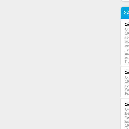
Σ
Σά
Ο 
19
τρ
πρ
συ
Te
μι
στ
Πα
Σά
Ο 
19
τρ
Wo
Fr
Σά
Ο 
Be
Υό
ja
19