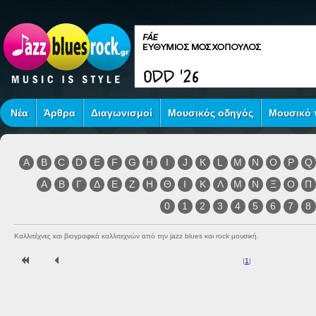
Νέα
Άρθρα
Διαγωνισμοί
Μουσικός οδηγός
Μουσικό τ
A
B
C
D
E
F
G
H
I
J
K
L
M
N
O
P
Q
Α
Β
Γ
Δ
Ε
Ζ
Η
Θ
Ι
Κ
Λ
Μ
Ν
Ξ
Ο
Π
0
1
2
3
4
5
6
7
8
Καλλιτέχνες και βιογραφικά καλλιτεχνών από την jazz blues και rock μουσική.
|
1
|