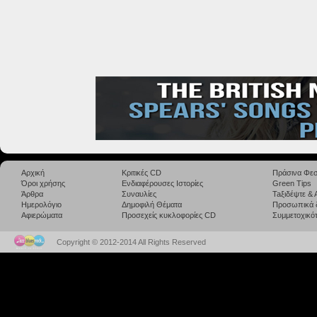
Αρχική
Κριτικές CD
Πράσινα Φεσ
Όροι χρήσης
Ενδιαφέρουσες Ιστορίες
Green Tips
Άρθρα
Συναυλίες
Taξιδέψτε &
Ημερολόγιο
Δημοφιλή Θέματα
Προσωπικά 
Αφιερώματα
Προσεχείς κυκλοφορίες CD
Συμμετοχικότ
Copyright © 2012-2014 All Rights Reserved