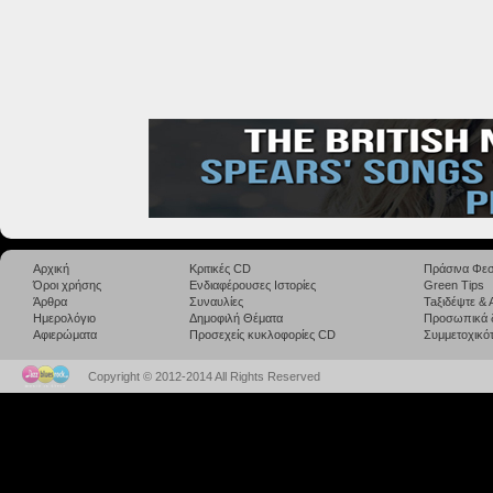
Αρχική
Κριτικές CD
Πράσινα Φεσ
Όροι χρήσης
Ενδιαφέρουσες Ιστορίες
Green Tips
Άρθρα
Συναυλίες
Taξιδέψτε &
Ημερολόγιο
Δημοφιλή Θέματα
Προσωπικά 
Αφιερώματα
Προσεχείς κυκλοφορίες CD
Συμμετοχικότ
Copyright © 2012-2014 All Rights Reserved