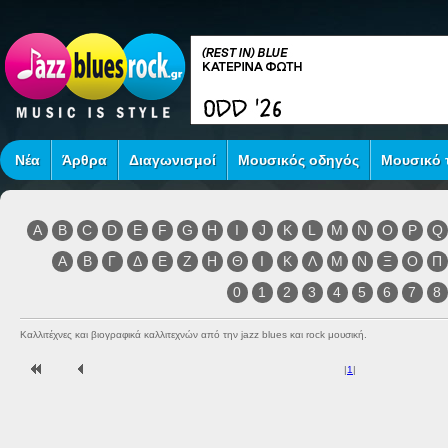
Νέα
Άρθρα
Διαγωνισμοί
Μουσικός οδηγός
Μουσικό τ
A
B
C
D
E
F
G
H
I
J
K
L
M
N
O
P
Q
Α
Β
Γ
Δ
Ε
Ζ
Η
Θ
Ι
Κ
Λ
Μ
Ν
Ξ
Ο
Π
0
1
2
3
4
5
6
7
8
Καλλιτέχνες και βιογραφικά καλλιτεχνών από την jazz blues και rock μουσική.
|
1
|