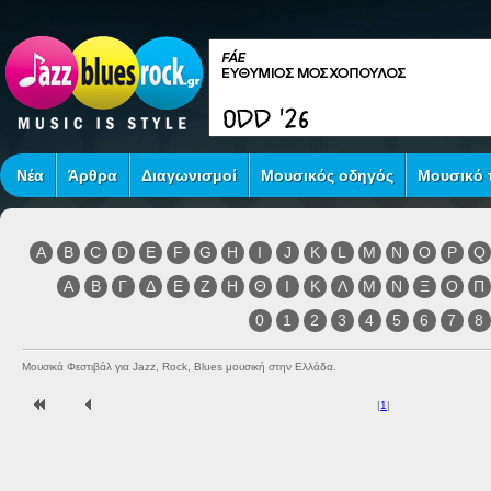
Νέα
Άρθρα
Διαγωνισμοί
Μουσικός οδηγός
Μουσικό τ
A
B
C
D
E
F
G
H
I
J
K
L
M
N
O
P
Q
Α
Β
Γ
Δ
Ε
Ζ
Η
Θ
Ι
Κ
Λ
Μ
Ν
Ξ
Ο
Π
0
1
2
3
4
5
6
7
8
Μουσικά Φεστιβάλ για Jazz, Rock, Blues μουσική στην Ελλάδα.
|
1
|