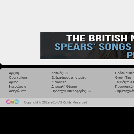
Αρχική
Κριτικές CD
Πράσινα Φεσ
Όροι χρήσης
Ενδιαφέρουσες Ιστορίες
Green Tips
Άρθρα
Συναυλίες
Taξιδέψτε &
Ημερολόγιο
Δημοφιλή Θέματα
Προσωπικά 
Αφιερώματα
Προσεχείς κυκλοφορίες CD
Συμμετοχικότ
Copyright © 2012-2014 All Rights Reserved