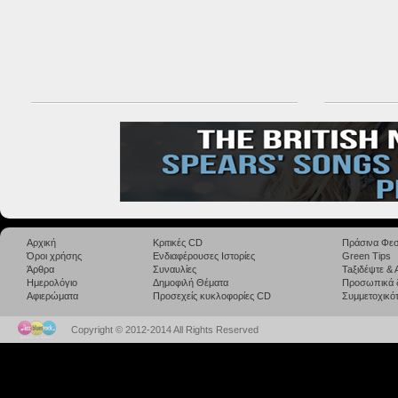
Αρχική
Κριτικές CD
Πράσινα Φεσ
Όροι χρήσης
Ενδιαφέρουσες Ιστορίες
Green Tips
Άρθρα
Συναυλίες
Taξιδέψτε &
Ημερολόγιο
Δημοφιλή Θέματα
Προσωπικά 
Αφιερώματα
Προσεχείς κυκλοφορίες CD
Συμμετοχικότ
Copyright © 2012-2014 All Rights Reserved