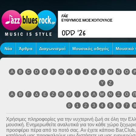
Νέα
Άρθρα
Διαγωνισμοί
Μουσικός οδηγός
Μουσικό τ
A
B
C
D
E
F
G
H
I
J
K
L
M
N
O
Y
Z
Α
Β
Γ
Δ
Ε
Ζ
Η
Θ
Ι
Κ
Λ
Μ
Ν
Ξ
Ο
0
1
2
3
4
5
6
7
Χρήσιμες πληροφορίες για την νυχτερινή ζωή σε όλη την Ε
μουσική. Ενημερωθείτε αναλυτικά για τον κάθε χώρο ξεχωριστ
προσφέρει πέρα από το ποτό σας. Αν έχετε κάποιο Bar,Club
κατάλογό μας παρακαλούμε μην διστάσετε να μας ενημερώσετ