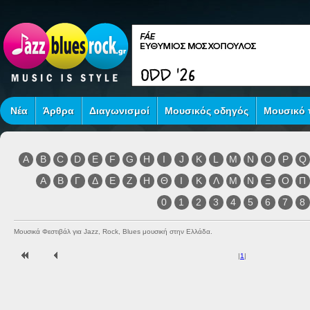
Νέα
Άρθρα
Διαγωνισμοί
Μουσικός οδηγός
Μουσικό τ
A
B
C
D
E
F
G
H
I
J
K
L
M
N
O
P
Q
Α
Β
Γ
Δ
Ε
Ζ
Η
Θ
Ι
Κ
Λ
Μ
Ν
Ξ
Ο
Π
0
1
2
3
4
5
6
7
8
Μουσικά Φεστιβάλ για Jazz, Rock, Blues μουσική στην Ελλάδα.
|
1
|