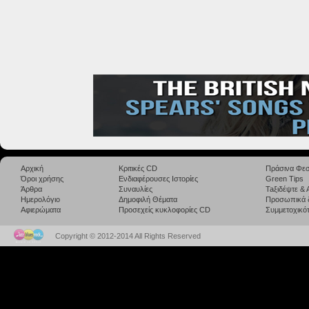
Αρχική
Κριτικές CD
Πράσινα Φεσ
Όροι χρήσης
Ενδιαφέρουσες Ιστορίες
Green Tips
Άρθρα
Συναυλίες
Taξιδέψτε &
Ημερολόγιο
Δημοφιλή Θέματα
Προσωπικά 
Αφιερώματα
Προσεχείς κυκλοφορίες CD
Συμμετοχικότ
Copyright © 2012-2014 All Rights Reserved