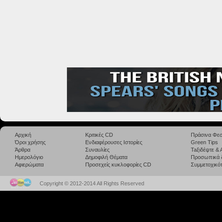
Αρχική
Κριτικές CD
Πράσινα Φεσ
Όροι χρήσης
Ενδιαφέρουσες Ιστορίες
Green Tips
Άρθρα
Συναυλίες
Taξιδέψτε &
Ημερολόγιο
Δημοφιλή Θέματα
Προσωπικά 
Αφιερώματα
Προσεχείς κυκλοφορίες CD
Συμμετοχικότ
Copyright © 2012-2014 All Rights Reserved