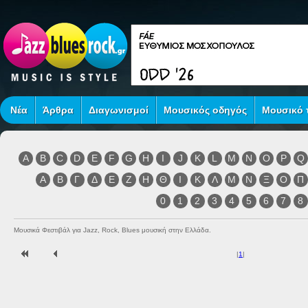
Νέα
Άρθρα
Διαγωνισμοί
Μουσικός οδηγός
Μουσικό τ
A
B
C
D
E
F
G
H
I
J
K
L
M
N
O
P
Q
Α
Β
Γ
Δ
Ε
Ζ
Η
Θ
Ι
Κ
Λ
Μ
Ν
Ξ
Ο
Π
0
1
2
3
4
5
6
7
8
Μουσικά Φεστιβάλ για Jazz, Rock, Blues μουσική στην Ελλάδα.
|
1
|