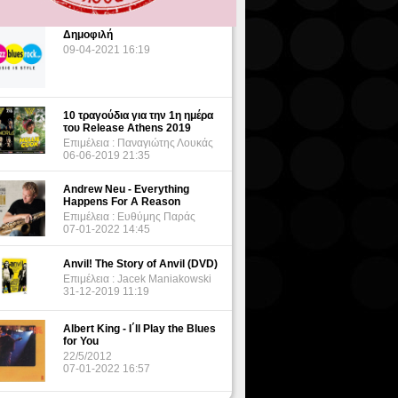
Δημοφιλή
09-04-2021 16:19
10 τραγούδια για την 1η ημέρα
του Release Athens 2019
Επιμέλεια : Παναγιώτης Λουκάς
06-06-2019 21:35
Andrew Neu - Everything
Happens For A Reason
Επιμέλεια : Ευθύμης Παράς
07-01-2022 14:45
Anvil! The Story of Anvil (DVD)
Επιμέλεια : Jacek Maniakowski
31-12-2019 11:19
Albert King - I΄ll Play the Blues
for You
22/5/2012
07-01-2022 16:57