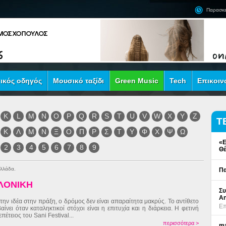
Παρασκε
ικός οδηγός
Μουσικό ταξίδι
Green Music
Tech
Επικοιν
K
L
M
N
O
P
Q
R
S
T
U
V
W
X
Y
Z
Τ
Κ
Λ
Μ
Ν
Ξ
Ο
Π
Ρ
Σ
Τ
Υ
Φ
Χ
Ψ
Ω
«Ε
2
3
4
5
6
7
8
9
Θέ
Ελλάδα.
Πα
ΑΛΟΝΙΚΗ
Συ
An
την ιδέα στην πράξη, ο δρόμος δεν είναι απαραίτητα μακρύς. Το αντίθετο
Επ
αίνει όταν καταληκτικοί στόχοι είναι η επιτυχία και η διάρκεια. Η φετινή
επέτειος του Sani Festival...
περισσότερα >
ma