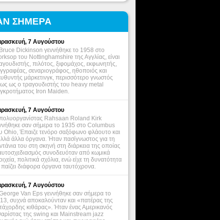
ΑΝ ΣΗΜΕΡΑ
ρασκευή, 7 Αυγούστου
Bruce Dickinson γεννήθηκε το 1958 στο
rksop του Nottinghamshire της Αγγλίας, είναι
αγουδιστής, πιλότος, ξιφομάχος, εκφωνητής,
γγραφέας, σεναριογράφος, ηθοποιός και
ευθυντής μάρκετινγκ, περισσότερο γνωστός
ως ως ο τραγουδιστής του heavy metal
γκροτήματος Iron Maiden.
ρασκευή, 7 Αυγούστου
πολυοργανίστας Rahsaan Roland Kirk
ννήθηκε σαν σήμερα το 1935 στο Columbus
υ Ohio, Έπαιζε τενόρο σαξόφωνο φλάουτο και
λλά άλλα όργανα. Ήταν πασίγνωστος για τη
ντάνια του στη σκηνή στη διάρκεια της οποίας
αυτοσχεδιασμός συνοδευόταν από κωμικά
οιχεία, πολιτικά σχόλια, ενώ είχε τη δυνατότητα
 παίζει διάφορα όργανα ταυτόχρονα.
ρασκευή, 7 Αυγούστου
George Van Eps γεννήθηκε σαν σήμερα το
13, συχνά αποκαλούνταν και «πατέρας της
τάχορδης κιθάρας». Ήταν ένας Αμερικανός
θαρίστας της swing και Mainstream jazz