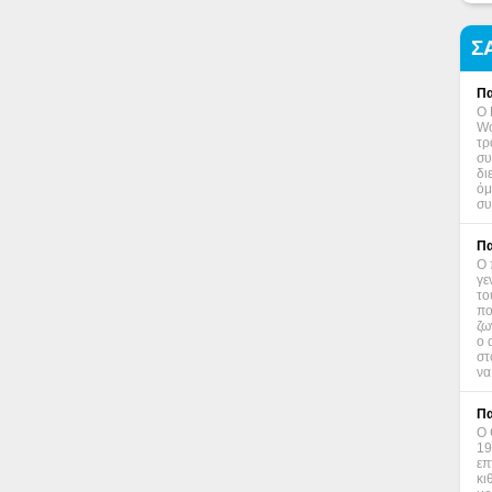
Σ
Πα
Ο 
Wo
τρ
συ
δι
όμ
συ
Πα
Ο 
γε
το
πο
ζω
ο 
στ
να
Πα
Ο 
19
επ
κι