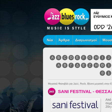
Νέα
Άρθρα
Διαγωνισμοί
Μουσ
A
B
C
D
E
F
G
H
I
J
Α
Β
Γ
Δ
Ε
Ζ
Η
Θ
Ι
0
1
Μουσικά Φεστιβάλ για Jazz, Rock, Blues μουσική στην 
SANI FESTIVAL - ΘΕΣΣ
Από 
συμβ
20η 