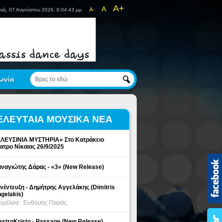
A+
A
A-
υή, 07 Αυγούστου 2026, 8:04:43 μμ
ωνία
ΕΛΕΥΤΑΙΑ ΜΟΥΣΙΚΑ ΝΕΑ
ΛΕΥΣΙΝΙΑ ΜΥΣΤΗΡΙΑ» Στο Κατράκειο
ατρο Νίκαιας 26/9/2025
ναγιώτης Δάρας - «3» (New Release)
νέντευξη - Δημήτρης Αγγελάκης (Dimitris
gelakis)
ιμέλεια : Ευθύμης Παράς
stroKristo - Passage (New Release)