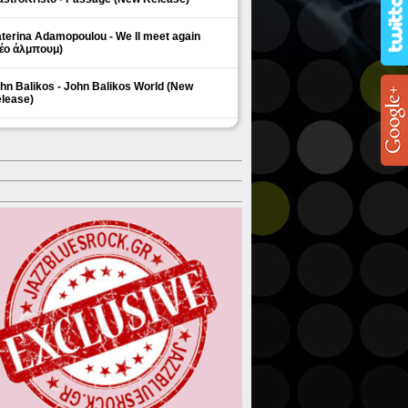
terina Adamopoulou - We ll meet again
έο άλμπουμ)
hn Balikos - John Balikos World (New
lease)
ΗΜΟΦΙΛΗ ΘΕΜΑΤΑ