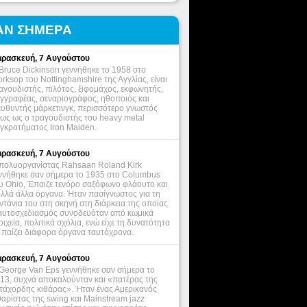
ΑΝ ΣΗΜΕΡΑ
ρασκευή, 7 Αυγούστου
Bruce Dickinson γεννήθηκε το 1958 στο
rksop του Nottinghamshire της Αγγλίας, είναι
αγουδιστής, πιλότος, ξιφομάχος, εκφωνητής,
γγραφέας, σεναριογράφος, ηθοποιός και
ευθυντής μάρκετινγκ, περισσότερο γνωστός
ως ως ο τραγουδιστής του heavy metal
γκροτήματος Iron Maiden.
ρασκευή, 7 Αυγούστου
πολυοργανίστας Rahsaan Roland Kirk
ννήθηκε σαν σήμερα το 1935 στο Columbus
υ Ohio, Έπαιζε τενόρο σαξόφωνο φλάουτο και
λλά άλλα όργανα. Ήταν πασίγνωστος για τη
ντάνια του στη σκηνή στη διάρκεια της οποίας
αυτοσχεδιασμός συνοδευόταν από κωμικά
οιχεία, πολιτικά σχόλια, ενώ είχε τη δυνατότητα
 παίζει διάφορα όργανα ταυτόχρονα.
ρασκευή, 7 Αυγούστου
George Van Eps γεννήθηκε σαν σήμερα το
13, συχνά αποκαλούνταν και «πατέρας της
τάχορδης κιθάρας». Ήταν ένας Αμερικανός
θαρίστας της swing και Mainstream jazz