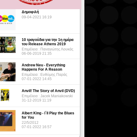
Δημοφιλή
09-04-2021 16:19
10 τραγούδια για την 1η ημέρα
του Release Athens 2019
Επιμέλεια : Παναγιώτης Λουκάς
06-06-2019 21:35
Andrew Neu - Everything
Happens For A Reason
Επιμέλεια : Ευθύμης Παράς
07-01-2022 14:45
Anvil! The Story of Anvil (DVD)
Επιμέλεια : Jacek Maniakowski
31-12-2019 11:19
Albert King - I΄ll Play the Blues
for You
22/5/2012
07-01-2022 16:57