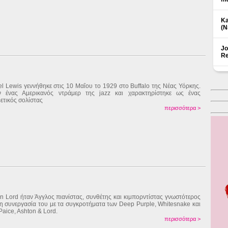
Ka
(Ν
Jo
Re
l Lewis γεννήθηκε στις 10 Μαΐου το 1929 στο Buffalo της Νέας Υόρκης.
ν ένας Αμερικανός ντράμερ της jazz και χαρακτηρίστηκε ως ένας
ρετικός σολίστας
περισσότερα >
n Lord ήταν Άγγλος πιανίστας, συνθέτης και κιμπορντίστας γνωστότερος
τη συνεργασία του με τα συγκροτήματα των Deep Purple, Whitesnake και
Paice, Ashton & Lord.
περισσότερα >
Δ