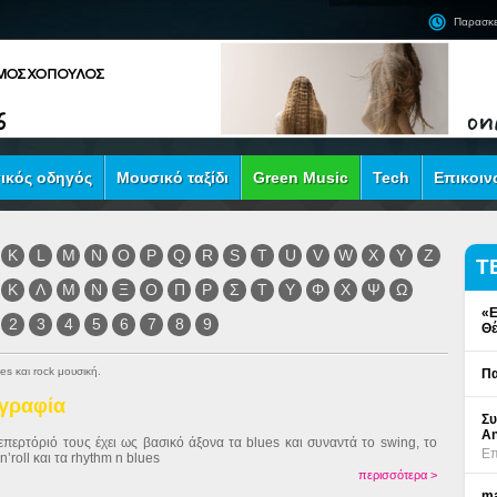
Παρασκε
ικός οδηγός
Μουσικό ταξίδι
Green Music
Tech
Επικοιν
K
L
M
N
O
P
Q
R
S
T
U
V
W
X
Y
Z
Τ
Κ
Λ
Μ
Ν
Ξ
Ο
Π
Ρ
Σ
Τ
Υ
Φ
Χ
Ψ
Ω
«Ε
2
3
4
5
6
7
8
9
Θέ
es και rock μουσική.
Πα
ογραφία
Συ
An
επερτόριό τους έχει ως βασικό άξονα τα blues και συναντά το swing, το
Επ
nʼroll και τα rhythm n blues
περισσότερα >
ma