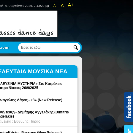
A+
A
A-
υή, 07 Αυγούστου 2026, 2:43:20 μμ
ωνία
ΕΛΕΥΤΑΙΑ ΜΟΥΣΙΚΑ ΝΕΑ
ΛΕΥΣΙΝΙΑ ΜΥΣΤΗΡΙΑ» Στο Κατράκειο
ατρο Νίκαιας 26/9/2025
ναγιώτης Δάρας - «3» (New Release)
νέντευξη - Δημήτρης Αγγελάκης (Dimitris
gelakis)
ιμέλεια : Ευθύμης Παράς
stroKristo - Passage (New Release)