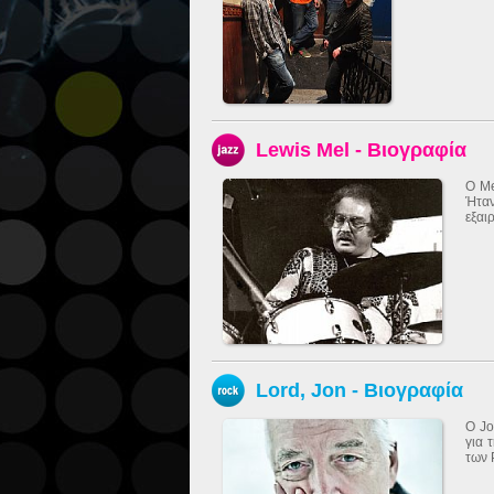
Lewis Mel - Βιογραφία
Ο Me
Ήτα
εξαι
Lord, Jon - Βιογραφία
Ο Jo
για 
των 