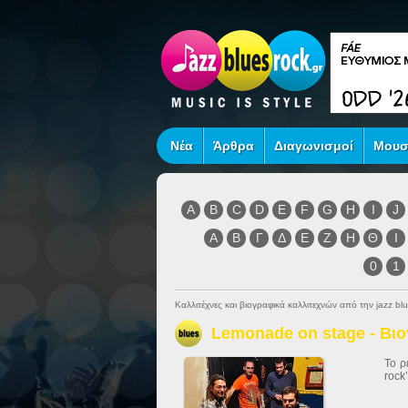
Νέα
Άρθρα
Διαγωνισμοί
Μουσ
A
B
C
D
E
F
G
H
I
J
Α
Β
Γ
Δ
Ε
Ζ
Η
Θ
Ι
0
1
Καλλιτέχνες και βιογραφικά καλλιτεχνών από την jazz blu
Lemonade on stage - Βι
Το ρ
rockʽ