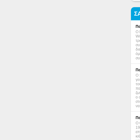
Σ
Πα
Ο 
Wo
τρ
συ
δι
όμ
συ
Πα
Ο 
γε
το
πο
ζω
ο 
στ
να
Πα
Ο 
19
επ
κι