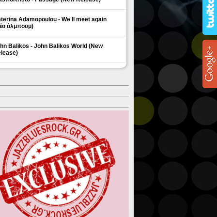
terina Adamopoulou - We ll meet again
έο άλμπουμ)
hn Balikos - John Balikos World (New
lease)
ΗΜΟΦΙΛΗ ΘΕΜΑΤΑ