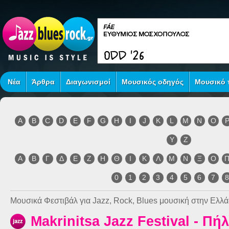
Νέα
Άρθρα
Διαγωνισμοί
Μουσικός οδηγός
Μουσικό τ
A
B
C
D
E
F
G
H
I
J
K
L
M
N
O
Y
Z
Α
Β
Γ
Δ
Ε
Ζ
Η
Θ
Ι
Κ
Λ
Μ
Ν
Ξ
Ο
0
1
2
3
4
5
6
7
Μουσικά Φεστιβάλ για Jazz, Rock, Blues μουσική στην Ελλά
Makrinitsa Jazz Festival - Πήλ