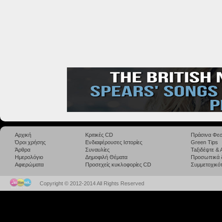
Αρχική
Κριτικές CD
Πράσινα Φεσ
Όροι χρήσης
Ενδιαφέρουσες Ιστορίες
Green Tips
Άρθρα
Συναυλίες
Taξιδέψτε &
Ημερολόγιο
Δημοφιλή Θέματα
Προσωπικά 
Αφιερώματα
Προσεχείς κυκλοφορίες CD
Συμμετοχικότ
Copyright © 2012-2014 All Rights Reserved