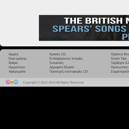
Αρχική
Κριτικές CD
Πράσινα Φεσ
Όροι χρήσης
Ενδιαφέρουσες Ιστορίες
Green Tips
Άρθρα
Συναυλίες
Taξιδέψτε &
Ημερολόγιο
Δημοφιλή Θέματα
Προσωπικά 
Αφιερώματα
Προσεχείς κυκλοφορίες CD
Συμμετοχικότ
Copyright © 2012-2014 All Rights Reserved