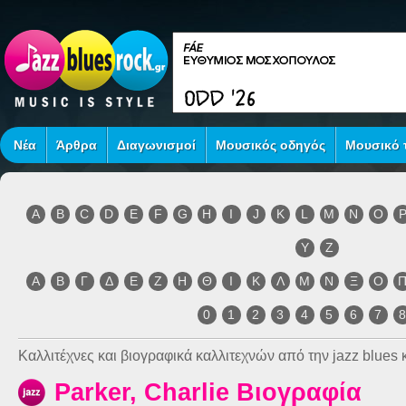
Νέα
Άρθρα
Διαγωνισμοί
Μουσικός οδηγός
Μουσικό τ
A
B
C
D
E
F
G
H
I
J
K
L
M
N
O
Y
Z
Α
Β
Γ
Δ
Ε
Ζ
Η
Θ
Ι
Κ
Λ
Μ
Ν
Ξ
Ο
0
1
2
3
4
5
6
7
Καλλιτέχνες και βιογραφικά καλλιτεχνών από την jazz blues κ
Parker, Charlie Βιογραφία