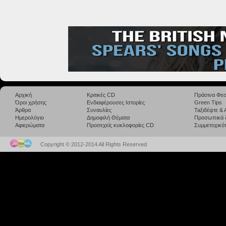
Αρχική
Κριτικές CD
Πράσινα Φεσ
Όροι χρήσης
Ενδιαφέρουσες Ιστορίες
Green Tips
Άρθρα
Συναυλίες
Taξιδέψτε &
Ημερολόγιο
Δημοφιλή Θέματα
Προσωπικά 
Αφιερώματα
Προσεχείς κυκλοφορίες CD
Συμμετοχικότ
Copyright © 2012-2014 All Rights Reserved