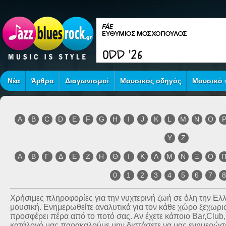
Νέα
Άρθρα
Διαγωνισμοί
Μουσικός οδηγός
Μουσικό τ
A
B
C
D
E
F
G
H
I
J
K
L
M
N
O
Y
Z
Α
Β
Γ
Δ
Ε
Ζ
Η
Θ
Ι
Κ
Λ
Μ
Ν
Ξ
Ο
0
1
2
3
4
5
6
7
Χρήσιμες πληροφορίες για την νυχτερινή ζωή σε όλη την Ε
μουσική. Ενημερωθείτε αναλυτικά για τον κάθε χώρο ξεχωριστ
προσφέρει πέρα από το ποτό σας. Αν έχετε κάποιο Bar,Club
κατάλογό μας παρακαλούμε μην διστάσετε να μας ενημερώσετ