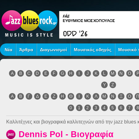
Νέα
Άρθρα
Διαγωνισμοί
Μουσικός οδηγός
Μουσικό τ
A
B
C
D
E
F
G
H
I
J
K
L
M
N
O
Y
Z
Α
Β
Γ
Δ
Ε
Ζ
Η
Θ
Ι
Κ
Λ
Μ
Ν
Ξ
Ο
0
1
2
3
4
5
6
7
Καλλιτέχνες και βιογραφικά καλλιτεχνών από την jazz blues κ
Dennis Pol - Βιογραφία