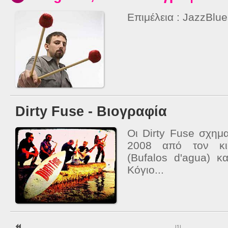
Επιμέλεια : JazzBlu
Dirty Fuse - Βιογραφία
Οι Dirty Fuse σχημ
2008 από τον κιθ
(Bufalos d'agua) κ
Κόγιο...
|
1
|