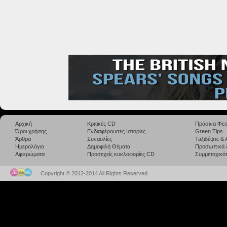
Αρχική
Κριτικές CD
Πράσινα Φεσ
Όροι χρήσης
Ενδιαφέρουσες Ιστορίες
Green Tips
Άρθρα
Συναυλίες
Taξιδέψτε &
Ημερολόγιο
Δημοφιλή Θέματα
Προσωπικά 
Αφιερώματα
Προσεχείς κυκλοφορίες CD
Συμμετοχικότ
Copyright © 2012-2014 All Rights Reserved