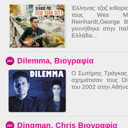
Έλληνας τζαζ κιθαρ
τους Wes Mon
Reinhardt,George 
γεννήθηκε στην Ιτα
Ελλάδα...
Dilemma, Βιογραφία
O Σωτήρης Τράγκας
σχημάτισαν τους 
του 2002 στην Αθήνα
Dingman, Chris Βιογραφία