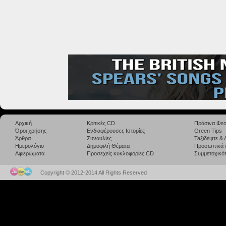
Αρχική
Κριτικές CD
Πράσινα Φεσ
Όροι χρήσης
Ενδιαφέρουσες Ιστορίες
Green Tips
Άρθρα
Συναυλίες
Taξιδέψτε &
Ημερολόγιο
Δημοφιλή Θέματα
Προσωπικά 
Αφιερώματα
Προσεχείς κυκλοφορίες CD
Συμμετοχικότ
Copyright © 2012-2014 All Rights Reserved