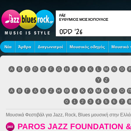
Νέα
Άρθρα
Διαγωνισμοί
Μουσικός οδηγός
Μουσικό τ
A
B
C
D
E
F
G
H
I
J
K
L
M
N
O
Y
Z
Α
Β
Γ
Δ
Ε
Ζ
Η
Θ
Ι
Κ
Λ
Μ
Ν
Ξ
Ο
0
1
2
3
4
5
6
7
Μουσικά Φεστιβάλ για Jazz, Rock, Blues μουσική στην Ελλά
PAROS JAZZ FOUNDATION &