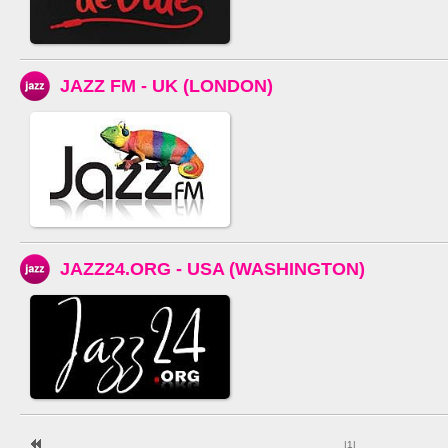
JAZZ FM - UK (LONDON)
JAZZ24.ORG - USA (WASHINGTON)
|
1
|