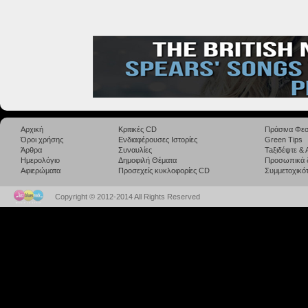
Αρχική
Κριτικές CD
Πράσινα Φεσ
Όροι χρήσης
Ενδιαφέρουσες Ιστορίες
Green Tips
Άρθρα
Συναυλίες
Taξιδέψτε &
Ημερολόγιο
Δημοφιλή Θέματα
Προσωπικά 
Αφιερώματα
Προσεχείς κυκλοφορίες CD
Συμμετοχικότ
Copyright © 2012-2014 All Rights Reserved