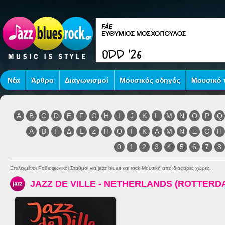
Νέα
Άρθρα
Διαγωνισμοί
Μουσικός οδηγός
Μουσικό τ
A
B
C
D
E
F
G
H
I
J
K
L
M
N
O
P
Q
Α
Β
Γ
Δ
Ε
Ζ
Η
Θ
Ι
Κ
Λ
Μ
Ν
Ξ
Ο
Π
0
1
2
3
4
5
6
7
8
Επιλεγμένοι Ραδιοφωνικοί Σταθμοί για jazz blues και rock Μουσική από διάφορες χώρες.
JAZZ DE VILLE - NETHERLANDS (ROTTERD