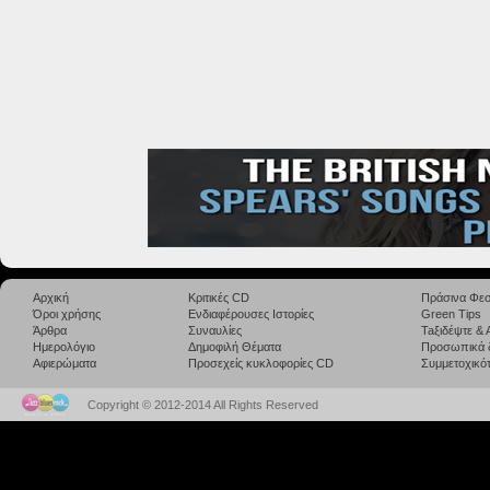
Αρχική
Κριτικές CD
Πράσινα Φεσ
Όροι χρήσης
Ενδιαφέρουσες Ιστορίες
Green Tips
Άρθρα
Συναυλίες
Taξιδέψτε &
Ημερολόγιο
Δημοφιλή Θέματα
Προσωπικά 
Αφιερώματα
Προσεχείς κυκλοφορίες CD
Συμμετοχικότ
Copyright © 2012-2014 All Rights Reserved