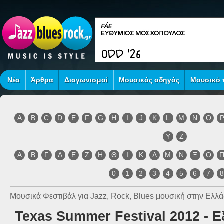
Νέα
Άρθρα
Διαγωνισμοί
Μουσικός οδηγός
Μουσικό τ
A
B
C
D
E
F
G
H
I
J
K
L
M
N
O
Y
Z
Α
Β
Γ
Δ
Ε
Ζ
Η
Θ
Ι
Κ
Λ
Μ
Ν
Ξ
Ο
0
1
2
3
4
5
6
7
Μουσικά Φεστιβάλ για Jazz, Rock, Blues μουσική στην Ελλά
Texas Summer Festival 2012 - Ε