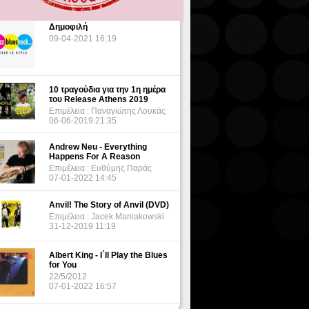
Δημοφιλή
09-04-2021 16:19
10 τραγούδια για την 1η ημέρα
του Release Athens 2019
Επιμέλεια : Παναγιώτης Λουκάς
06-06-2019 21:35
Andrew Neu - Everything
Happens For A Reason
Επιμέλεια : Ευθύμης Παράς
07-01-2022 14:45
Anvil! The Story of Anvil (DVD)
Επιμέλεια : Jacek Maniakowski
31-12-2019 11:19
Albert King - I΄ll Play the Blues
for You
22/5/2012
07-01-2022 16:57