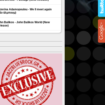
terina Adamopoulou - We ll meet again
έο άλμπουμ)
hn Balikos - John Balikos World (New
lease)
ΗΜΟΦΙΛΗ ΘΕΜΑΤΑ