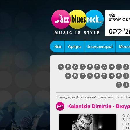
Νέα
Άρθρα
Διαγωνισμοί
Μουσ
A
B
C
D
E
F
G
H
I
J
Α
Β
Γ
Δ
Ε
Ζ
Η
Θ
Ι
0
1
Καλλιτέχνες και βιογραφικά καλλιτεχνών από την jazz blu
Kalantzis Dimirtis - Βιογ
Ο Δ
Σπού
από
παμψ