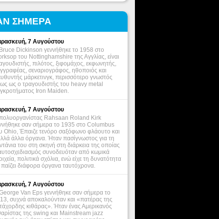
ΑΝ ΣΗΜΕΡΑ
ρασκευή, 7 Αυγούστου
Bruce Dickinson γεννήθηκε το 1958 στο
rksop του Nottinghamshire της Αγγλίας, είναι
αγουδιστής, πιλότος, ξιφομάχος, εκφωνητής,
γγραφέας, σεναριογράφος, ηθοποιός και
ευθυντής μάρκετινγκ, περισσότερο γνωστός
ως ως ο τραγουδιστής του heavy metal
γκροτήματος Iron Maiden.
ρασκευή, 7 Αυγούστου
πολυοργανίστας Rahsaan Roland Kirk
ννήθηκε σαν σήμερα το 1935 στο Columbus
υ Ohio, Έπαιζε τενόρο σαξόφωνο φλάουτο και
λλά άλλα όργανα. Ήταν πασίγνωστος για τη
ντάνια του στη σκηνή στη διάρκεια της οποίας
αυτοσχεδιασμός συνοδευόταν από κωμικά
οιχεία, πολιτικά σχόλια, ενώ είχε τη δυνατότητα
 παίζει διάφορα όργανα ταυτόχρονα.
ρασκευή, 7 Αυγούστου
George Van Eps γεννήθηκε σαν σήμερα το
13, συχνά αποκαλούνταν και «πατέρας της
τάχορδης κιθάρας». Ήταν ένας Αμερικανός
θαρίστας της swing και Mainstream jazz