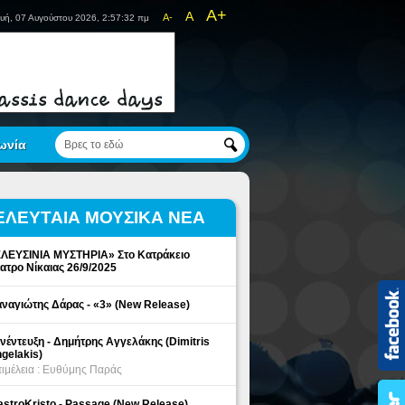
A+
A
A-
υή, 07 Αυγούστου 2026, 2:57:32 πμ
ωνία
ΕΛΕΥΤΑΙΑ ΜΟΥΣΙΚΑ ΝΕΑ
ΛΕΥΣΙΝΙΑ ΜΥΣΤΗΡΙΑ» Στο Κατράκειο
ατρο Νίκαιας 26/9/2025
ναγιώτης Δάρας - «3» (New Release)
νέντευξη - Δημήτρης Αγγελάκης (Dimitris
gelakis)
ιμέλεια : Ευθύμης Παράς
stroKristo - Passage (New Release)