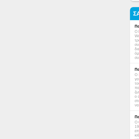
Σ
Πα
Ο 
Wo
τρ
συ
δι
όμ
συ
Πα
Ο 
γε
το
πο
ζω
ο 
στ
να
Πα
Ο 
19
επ
κι