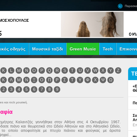
Παρασκε
ικός οδηγός
Μουσικό ταξίδι
Green Music
Tech
Επικοιν
K
L
M
N
O
P
Q
R
S
T
U
V
W
X
Y
Z
Τ
Κ
Λ
Μ
Ν
Ξ
Ο
Π
Ρ
Σ
Τ
Υ
Φ
Χ
Ψ
Ω
«Ε
2
3
4
5
6
7
8
9
Θέ
es και rock μουσική.
Πα
ραφία
Συ
An
ημήτρης Καλαντζής γεννήθηκε στην Αθήνα στις 4 Οκτωβρίου 1967.
Επ
δασε πιάνο και θεωρητικά στο Ωδείο Αθηνών και στο Αθηναϊκό Ωδείο,
 το οποίο αποφοίτησε με πτυχίο πιάνου και φούγκας με άριστα
ηφεί...
ma