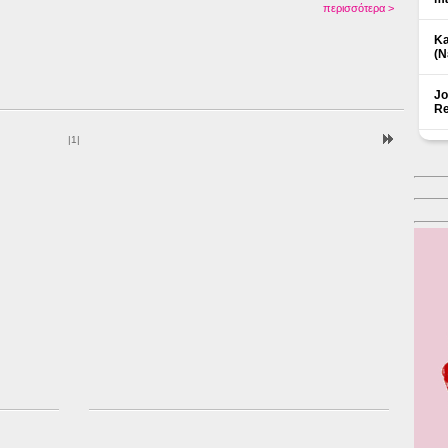
περισσότερα >
Ka
(Ν
Jo
Re
|
1
|
Δ