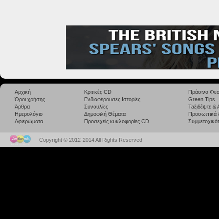
Αρχική
Κριτικές CD
Πράσινα Φεσ
Όροι χρήσης
Ενδιαφέρουσες Ιστορίες
Green Tips
Άρθρα
Συναυλίες
Taξιδέψτε &
Ημερολόγιο
Δημοφιλή Θέματα
Προσωπικά 
Αφιερώματα
Προσεχείς κυκλοφορίες CD
Συμμετοχικότ
Copyright © 2012-2014 All Rights Reserved