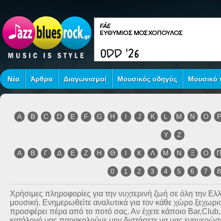
Νέα
Άρθρα
Διαγωνισμοί
Μουσικός οδηγός
Μουσικό τ
A
B
C
D
E
F
G
H
I
J
K
L
M
N
O
Y
Z
Α
Β
Γ
Δ
Ε
Ζ
Η
Θ
Ι
Κ
Λ
Μ
Ν
Ξ
Ο
0
1
2
3
4
5
6
7
Χρήσιμες πληροφορίες για την νυχτερινή ζωή σε όλη την Ε
μουσική. Ενημερωθείτε αναλυτικά για τον κάθε χώρο ξεχωριστ
προσφέρει πέρα από το ποτό σας. Αν έχετε κάποιο Bar,Club
κατάλογό μας παρακαλούμε μην διστάσετε να μας ενημερώσετ