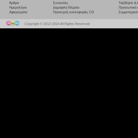
Άρθρα
Συναυλίες
Taξιδέψτε &
Ημερολόγιο
Δημοφιλή Θέματα
Προσωπικά 
Αφιερώματα
Προσεχείς κυκλοφορίες CD
Συμμετοχικότ
Copyright © 2012-2014 All Rights Reserved