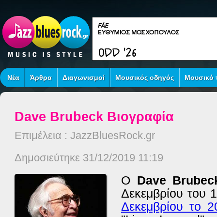
Νέα
Άρθρα
Διαγωνισμοί
Μουσικός οδηγός
Μουσικό τ
Dave Brubeck Βιογραφία
Επιμέλεια : JazzBluesRock.gr
Δημοσιεύτηκε 31/12/2019 11:19
Ο
Dave Brubec
Δεκεμβρίου του 1
Δεκεμβρίου το 2